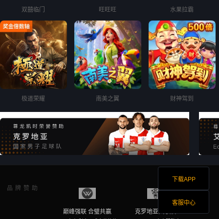
双囍临门
旺旺旺
水果拉霸
极道荣耀
南美之翼
财神驾到
下载APP
品牌赞助
客服中心
巅峰强联 合璧共赢
克罗地亚国家队